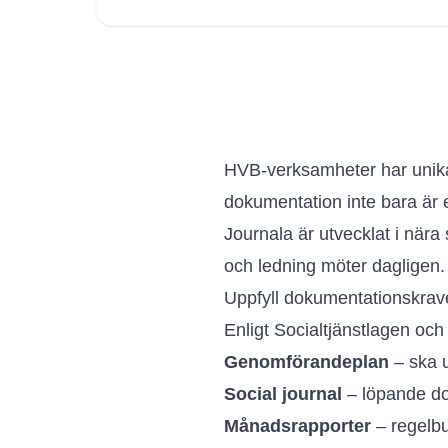
HVB-verksamheter har unika
dokumentation inte bara är e
Journala är utvecklat i när
och ledning möter dagligen.
Uppfyll dokumentationskrav
Enligt Socialtjänstlagen 
Genomförandeplan
– ska u
Social journal
– löpande do
Månadsrapporter
– regelbu