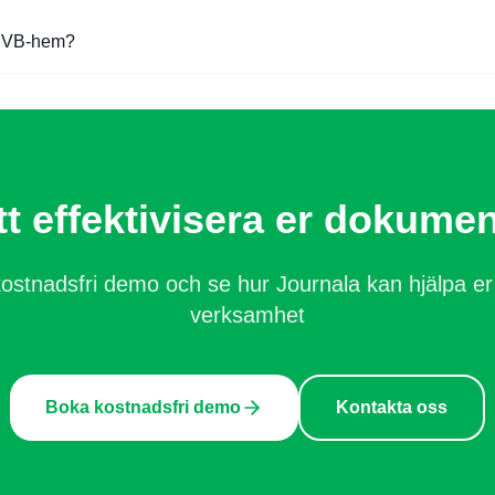
t HVB-hem?
t effektivisera er dokume
ostnadsfri demo och se hur Journala kan hjälpa e
verksamhet
Boka kostnadsfri demo
Kontakta oss