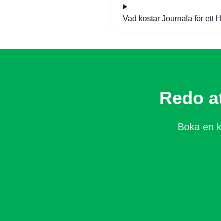
Vad kostar Journala för et
Redo at
Boka en k