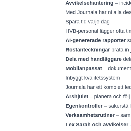
Avvikelsehantering
– incid
Med Journala har ni alla des
Spara tid varje dag
HVB-personal lägger ofta t
AI-genererade rapporter
sa
Röstanteckningar
prata in
Dela med handläggare
del
Mobilanpassat
– dokumente
Inbyggt kvalitetssystem
Journala har ett komplett le
Årshjulet
– planera och föl
Egenkontroller
– säkerställ
Verksamhetsrutiner
– samla
Lex Sarah och avvikelser
–