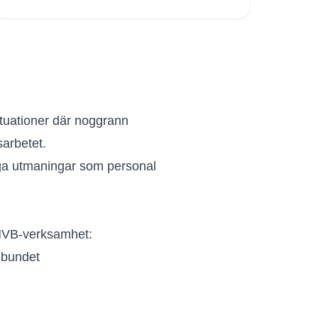
tuationer där noggrann
sarbetet.
iga utmaningar som personal
 HVB-verksamhet:
elbundet