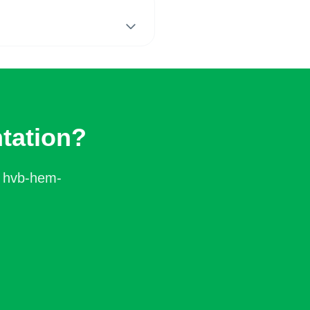
ntation?
r
hvb-hem
-