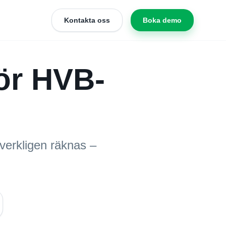
Kontakta oss
Boka demo
ör HVB-
 verkligen räknas –