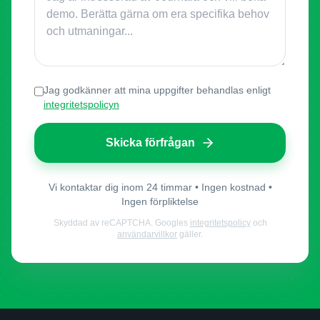
Jag godkänner att mina uppgifter behandlas enligt
integritetspolicyn
Skicka förfrågan
Vi kontaktar dig inom 24 timmar • Ingen kostnad •
Ingen förpliktelse
Skyddad av reCAPTCHA. Googles
integritetspolicy
och
användarvillkor
gäller.