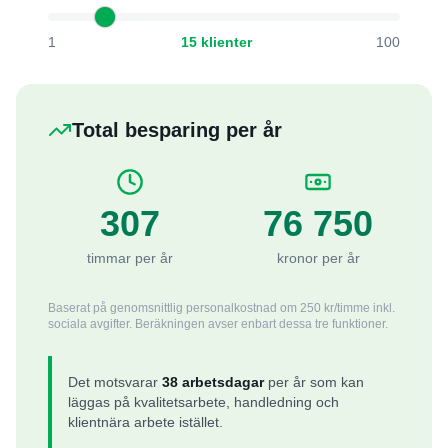
1
15
klienter
100
Total besparing per år
307
76 750
timmar per år
kronor per år
Baserat på genomsnittlig personalkostnad om
250
kr/timme inkl.
sociala avgifter. Beräkningen avser enbart dessa tre funktioner.
Det motsvarar
38
arbetsdagar
per år som kan
läggas på kvalitetsarbete, handledning och
klientnära arbete istället.