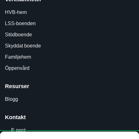
HVB-hem
LSS-boenden
Stödboende
Skyddat boende
Familjehem
Öppenvård
Resurser
Blogg
Kontakt
E-post
info@journala.se