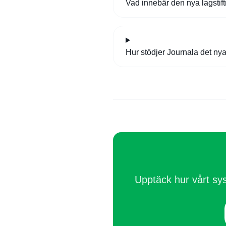
Vad innebär den nya lagstif
Hur stödjer Journala det ny
Upptäck hur vårt sy