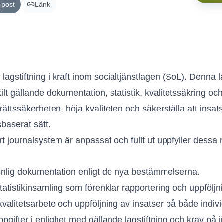
-post
Länk
 lagstiftning i kraft inom socialtjänstlagen (SoL). Denna
ilt gällande dokumentation, statistik, kvalitetssäkring oc
a rättssäkerheten, höja kvaliteten och säkerställa att insa
sbaserat sätt.
vårt journalsystem är anpassat och fullt ut uppfyller dess
nlig dokumentation enligt de nya bestämmelserna.
atistikinsamling som förenklar rapportering och uppföljn
kvalitetsarbete och uppföljning av insatser på både indi
gifter i enlighet med gällande lagstiftning och krav på 