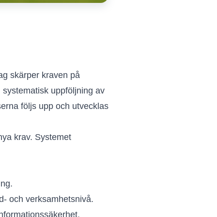
 lag skärper kraven på
h systematisk uppföljning av
tserna följs upp och utvecklas
a nya krav. Systemet
ing.
vid- och verksamhetsnivå.
informationssäkerhet.