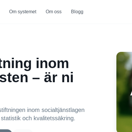
Om systemet
Om oss
Blogg
ftning inom
sten – är ni
tiftningen inom socialtjänstlagen
tatistik och kvalitetssäkring.