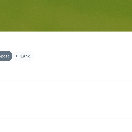
-post
Länk